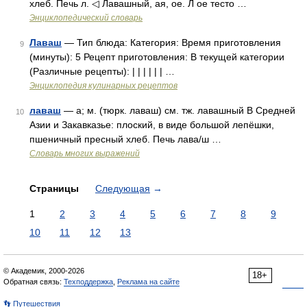
хлеб. Печь л. ◁ Лавашный, ая, ое. Л ое тесто …
Энциклопедический словарь
Лаваш
— Тип блюда: Категория: Время приготовления
9
(минуты): 5 Рецепт приготовления: В текущей категории
(Различные рецепты): | | | | | | …
Энциклопедия кулинарных рецептов
лаваш
— а; м. (тюрк. лаваш) см. тж. лавашный В Средней
10
Азии и Закавказье: плоский, в виде большой лепёшки,
пшеничный пресный хлеб. Печь лава/ш …
Словарь многих выражений
Страницы
Следующая
→
1
2
3
4
5
6
7
8
9
10
11
12
13
© Академик, 2000-2026
18+
Обратная связь:
Техподдержка
,
Реклама на сайте
👣 Путешествия