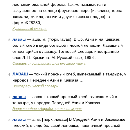
листьями овальной формы. Так же называется и
высушенное на солнце фруктовое пюре (из сливы, терна,
ткемали, кизила, алычи и других кислых плодов), в
форме&#8230; …
Кулинарный словарь
лаваш
— аша, м. (тюрк. lavaš). В Ср. Азии и на Кавказе:
5
белый хлеб в виде большой плоской лепешки. Лавашный
относящийся к лавашу. Толковый словарь иностранных
слов Л. П. Крысина. М: Русский язык, 1998 …
Словарь иностранных слов русского языка
ЛАВАШ
— тонкий пресный хлеб, выпекаемый в тандыре, у
6
народов Передней Азии и Кавказа …
Этнографический словарь
лаваш
— лаваш, тонкий пресный хлеб, выпекаемый в
7
тандыре, у народов Передней Азии и Кавказа …
Энциклопедия «Народы и религии мира»
лаваш
— а; м. [тюрк. лаваш] В Средней Азии и Закавказье:
8
плоский, в виде большой лепёшки, пшеничный пресный