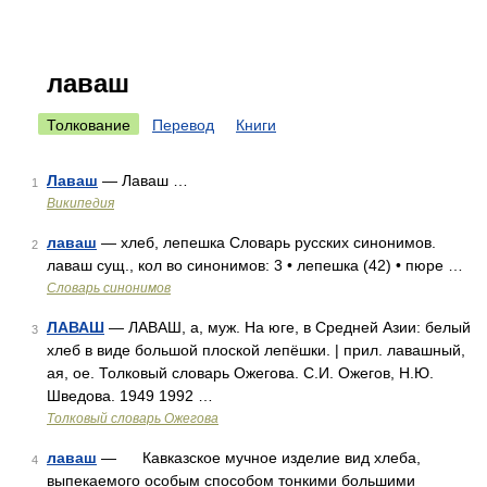
лаваш
Толкование
Перевод
Книги
Лаваш
— Лаваш …
1
Википедия
лаваш
— хлеб, лепешка Словарь русских синонимов.
2
лаваш сущ., кол во синонимов: 3 • лепешка (42) • пюре …
Словарь синонимов
ЛАВАШ
— ЛАВАШ, а, муж. На юге, в Средней Азии: белый
3
хлеб в виде большой плоской лепёшки. | прил. лавашный,
ая, ое. Толковый словарь Ожегова. С.И. Ожегов, Н.Ю.
Шведова. 1949 1992 …
Толковый словарь Ожегова
лаваш
— Кавказское мучное изделие вид хлеба,
4
выпекаемого особым способом тонкими большими